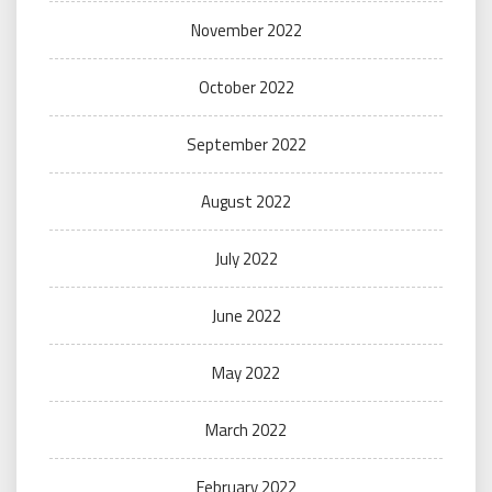
November 2022
October 2022
September 2022
August 2022
July 2022
June 2022
May 2022
March 2022
February 2022