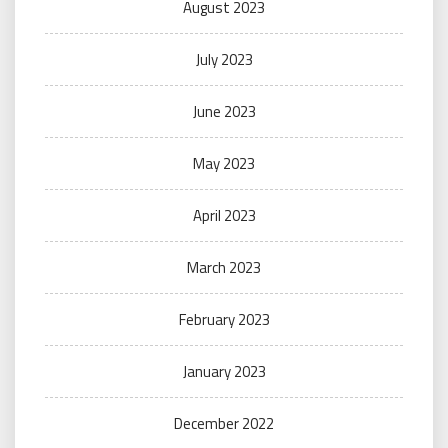
August 2023
July 2023
June 2023
May 2023
April 2023
March 2023
February 2023
January 2023
December 2022