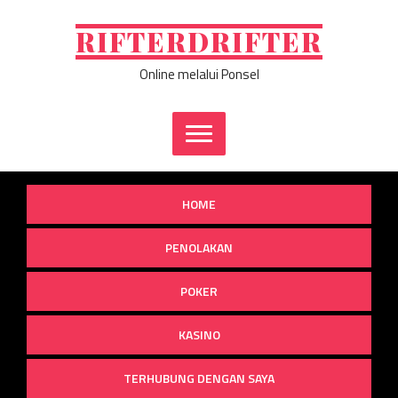
Skip
to
RIFTERDRIFTER
content
Online melalui Ponsel
HOME
PENOLAKAN
POKER
KASINO
TERHUBUNG DENGAN SAYA