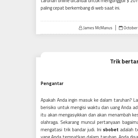
taruhan online ditandai untuk mengungguli $ 20 
paling cepat berkembang di web saat ini.
Posted
James McManus
October
on
Trik bert
Pengantar
Apakah Anda ingin masuk ke dalam taruhan? Lalu
berisiko untuk mengisi waktu dan uang Anda ada
itu akan mengasyikkan dan akan menambah kes
olahraga. Sekarang muncul pertanyaan bagaim
mengatasi trik bandar judi. Ini
sbobet
adalah t
yang Anda tempatkan dalam taruhan. Anda disar