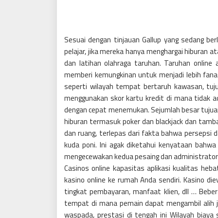
Sesuai dengan tinjauan Gallup yang sedang berl
pelajar, jika mereka hanya menghargai hiburan at
dan latihan olahraga taruhan. Taruhan online a
memberi kemungkinan untuk menjadi lebih fanat
seperti wilayah tempat bertaruh kawasan, tuj
menggunakan skor kartu kredit di mana tidak
dengan cepat menemukan. Sejumlah besar tujua
hiburan termasuk poker dan blackjack dan tamba
dan ruang, terlepas dari fakta bahwa persepsi
kuda poni. Ini agak diketahui kenyataan bahw
mengecewakan kedua pesaing dan administrator 
Casinos online kapasitas aplikasi kualitas h
kasino online ke rumah Anda sendiri. Kasino di
tingkat pembayaran, manfaat klien, dll … Beb
tempat di mana pemain dapat mengambil alih j
waspada, prestasi di tengah ini Wilayah biay