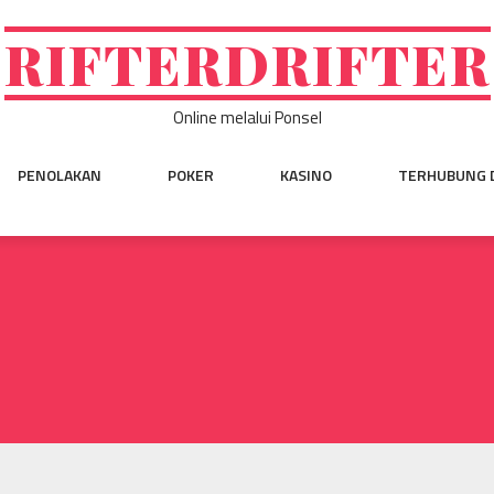
RIFTERDRIFTER
Online melalui Ponsel
PENOLAKAN
POKER
KASINO
TERHUBUNG 