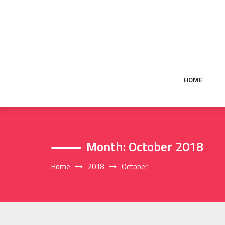
Skip
to
content
HOME
Month:
October 2018
Home
2018
October