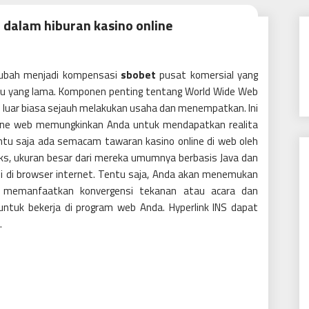
dalam hiburan kasino online
erubah menjadi kompensasi
sbobet
pusat komersial yang
tu yang lama. Komponen penting tentang World Wide Web
luar biasa sejauh melakukan usaha dan menempatkan. Ini
online web memungkinkan Anda untuk mendapatkan realita
entu saja ada semacam tawaran kasino online di web oleh
eks, ukuran besar dari mereka umumnya berbasis Java dan
i di browser internet. Tentu saja, Anda akan menemukan
tuk memanfaatkan konvergensi tekanan atau acara dan
ntuk bekerja di program web Anda. Hyperlink INS dapat
.