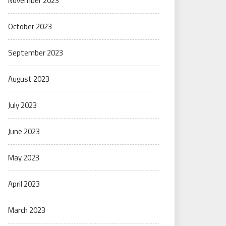
November 2023
October 2023
September 2023
August 2023
July 2023
June 2023
May 2023
April 2023
March 2023