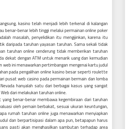
angsung, kasino telah menjadi lebih terkenal di kalangan
au benar-benar lebih tinggi melalui permainan online poker
dalah masalah, penyelidikan itu mengijinkan, karena itu
ik daripada taruhan yayasan taruhan. Sama sekali tidak
uan taruhan online cenderung tidak memberikan taruhan
 ada dekat dengan ATM untuk menarik uang dan kemudian
n web ini menawarkan pertimbangan mengenai kartu judul
han pada pengalihan online kasino besar seperti roulette
 dari pusat web casino pada permainan bermain dan lomba
a Nevada hanyalah satu dari berbagai kasus yang sangat
Web dari melakukan taruhan online.
ebat yang benar-benar membawa kegembiraan dari taruhan
evaluasi oleh pemain berbakat, sesuai ukuran keuntungan,
erapa rumah taruhan online juga menawarkan menyiapkan
udul dan berpartisipasi dalam apa pun, betapapun harus
a sans pasti akan menghasilkan sambutan terhadap area