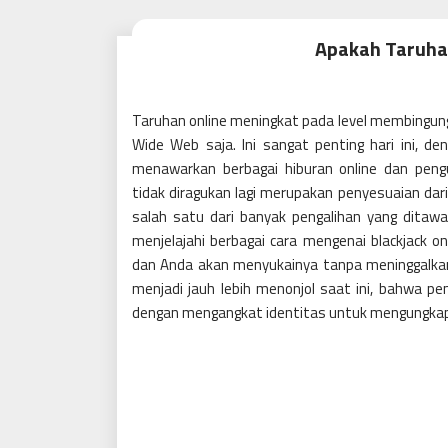
Apakah Taruhan
Taruhan online meningkat pada level membingungk
Wide Web saja. Ini sangat penting hari ini, d
menawarkan berbagai hiburan online dan peng
tidak diragukan lagi merupakan penyesuaian dar
salah satu dari banyak pengalihan yang dita
menjelajahi berbagai cara mengenai blackjack on
dan Anda akan menyukainya tanpa meninggalkan p
menjadi jauh lebih menonjol saat ini, bahwa pen
dengan mengangkat identitas untuk mengungkap da