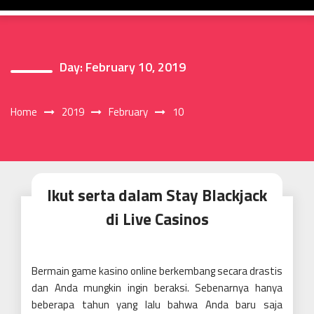
Day:
February 10, 2019
Home
2019
February
10
Ikut serta dalam Stay Blackjack
di Live Casinos
Bermain game kasino online berkembang secara drastis
dan Anda mungkin ingin beraksi. Sebenarnya hanya
beberapa tahun yang lalu bahwa Anda baru saja