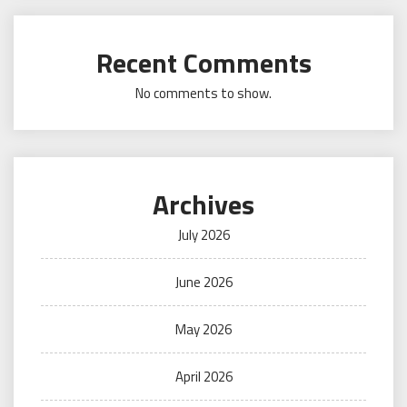
Recent Comments
No comments to show.
Archives
July 2026
June 2026
May 2026
April 2026