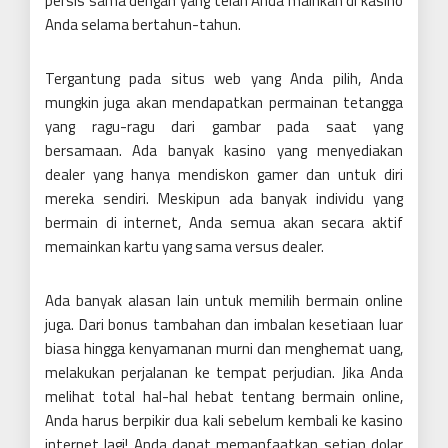
persis sama dengan yang telah Anda mainkan di kasino
Anda selama bertahun-tahun.
Tergantung pada situs web yang Anda pilih, Anda
mungkin juga akan mendapatkan permainan tetangga
yang ragu-ragu dari gambar pada saat yang
bersamaan. Ada banyak kasino yang menyediakan
dealer yang hanya mendiskon gamer dan untuk diri
mereka sendiri. Meskipun ada banyak individu yang
bermain di internet, Anda semua akan secara aktif
memainkan kartu yang sama versus dealer.
Ada banyak alasan lain untuk memilih bermain online
juga. Dari bonus tambahan dan imbalan kesetiaan luar
biasa hingga kenyamanan murni dan menghemat uang,
melakukan perjalanan ke tempat perjudian. Jika Anda
melihat total hal-hal hebat tentang bermain online,
Anda harus berpikir dua kali sebelum kembali ke kasino
internet lagi! Anda dapat memanfaatkan setiap dolar