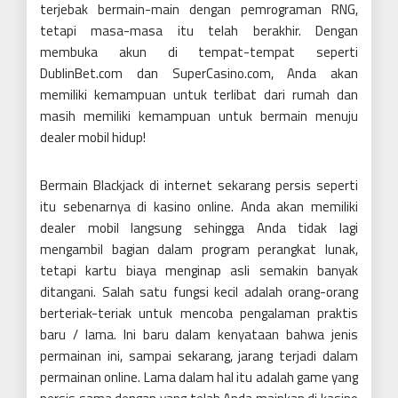
terjebak bermain-main dengan pemrograman RNG,
tetapi masa-masa itu telah berakhir. Dengan
membuka akun di tempat-tempat seperti
DublinBet.com dan SuperCasino.com, Anda akan
memiliki kemampuan untuk terlibat dari rumah dan
masih memiliki kemampuan untuk bermain menuju
dealer mobil hidup!
Bermain Blackjack di internet sekarang persis seperti
itu sebenarnya di kasino online. Anda akan memiliki
dealer mobil langsung sehingga Anda tidak lagi
mengambil bagian dalam program perangkat lunak,
tetapi kartu biaya menginap asli semakin banyak
ditangani. Salah satu fungsi kecil adalah orang-orang
berteriak-teriak untuk mencoba pengalaman praktis
baru / lama. Ini baru dalam kenyataan bahwa jenis
permainan ini, sampai sekarang, jarang terjadi dalam
permainan online. Lama dalam hal itu adalah game yang