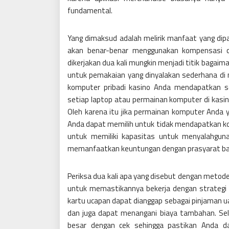
fundamental.
Yang dimaksud adalah melirik manfaat yang dipas
akan benar-benar menggunakan kompensasi ci
dikerjakan dua kali mungkin menjadi titik baga
untuk pemakaian yang dinyalakan sederhana di
komputer pribadi kasino Anda mendapatkan se
setiap laptop atau permainan komputer di kasi
Oleh karena itu jika permainan komputer Anda y
Anda dapat memilih untuk tidak mendapatkan ko
untuk memiliki kapasitas untuk menyalahgun
memanfaatkan keuntungan dengan prasyarat bah
Periksa dua kali apa yang disebut dengan metode
untuk memastikannya bekerja dengan strategi 
kartu ucapan dapat dianggap sebagai pinjaman 
dan juga dapat menangani biaya tambahan. Se
besar dengan cek sehingga pastikan Anda da