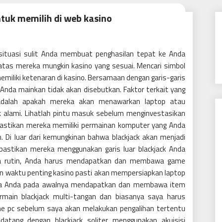
ntuk memilih di web kasino
 situasi sulit Anda membuat penghasilan tepat ke Anda
tas mereka mungkin kasino yang sesuai. Mencari simbol
miliki ketenaran di kasino. Bersamaan dengan garis-garis
Anda mainkan tidak akan disebutkan. Faktor terkait yang
 adalah apakah mereka akan menawarkan laptop atau
 alami. Lihatlah pintu masuk sebelum menginvestasikan
mastikan mereka memiliki permainan komputer yang Anda
 Di luar dari kemungkinan bahwa blackjack akan menjadi
pastikan mereka menggunakan garis luar blackjack Anda
ra rutin, Anda harus mendapatkan dan membawa game
an waktu penting kasino pasti akan mempersiapkan laptop
ika Anda pada awalnya mendapatkan dan membawa item
ermain blackjack multi-tangan dan biasanya saya harus
 pc sebelum saya akan melakukan pengalihan tertentu
datang dengan blackjack soliter menggunakan akuisisi