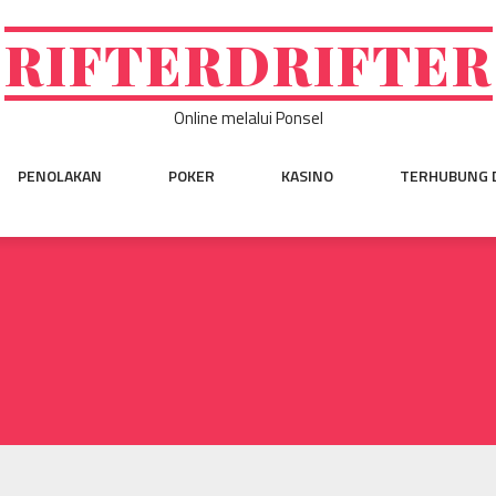
RIFTERDRIFTER
Online melalui Ponsel
PENOLAKAN
POKER
KASINO
TERHUBUNG 