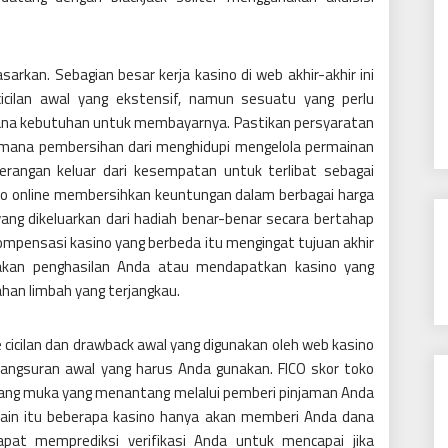
arkan. Sebagian besar kerja kasino di web akhir-akhir ini
cilan awal yang ekstensif, namun sesuatu yang perlu
imana kebutuhan untuk membayarnya. Pastikan persyaratan
 mana pembersihan dari menghidupi mengelola permainan
rangan keluar dari kesempatan untuk terlibat sebagai
no online membersihkan keuntungan dalam berbagai harga
ang dikeluarkan dari hadiah benar-benar secara bertahap
mpensasi kasino yang berbeda itu mengingat tujuan akhir
akan penghasilan Anda atau mendapatkan kasino yang
an limbah yang terjangkau.
 cicilan dan drawback awal yang digunakan oleh web kasino
angsuran awal yang harus Anda gunakan. FICO skor toko
uang muka yang menantang melalui pemberi pinjaman Anda
lain itu beberapa kasino hanya akan memberi Anda dana
pat memprediksi verifikasi Anda untuk mencapai jika