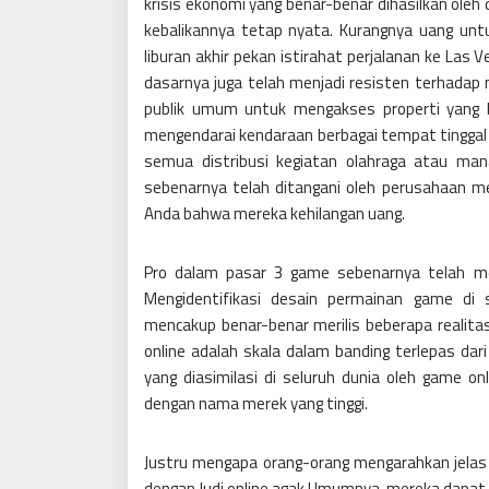
krisis ekonomi yang benar-benar dihasilkan ole
kebalikannya tetap nyata. Kurangnya uang un
liburan akhir pekan istirahat perjalanan ke Las 
dasarnya juga telah menjadi resisten terhadap
publik umum untuk mengakses properti yang b
mengendarai kendaraan berbagai tempat tingga
semua distribusi kegiatan olahraga atau ma
sebenarnya telah ditangani oleh perusahaan m
Anda bahwa mereka kehilangan uang.
Pro dalam pasar 3 game sebenarnya telah meli
Mengidentifikasi desain permainan game di s
mencakup benar-benar merilis beberapa realita
online adalah skala dalam banding terlepas dar
yang diasimilasi di seluruh dunia oleh game onli
dengan nama merek yang tinggi.
Justru mengapa orang-orang mengarahkan jelas d
dengan Judi online agak Umumnya, mereka dapat m